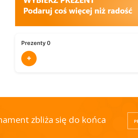
Prezenty 0
+
onament zbliża się do końca
P