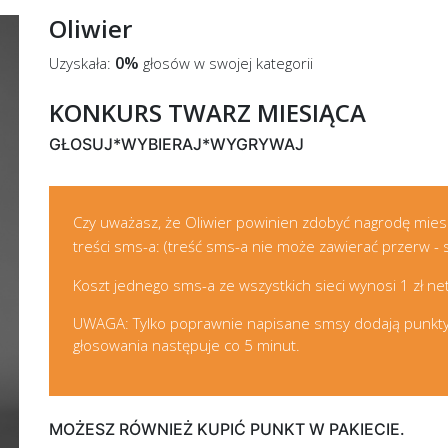
Oliwier
0%
Uzyskała:
głosów w swojej kategorii
KONKURS TWARZ MIESIĄCA
GŁOSUJ*WYBIERAJ*WYGRYWAJ
Czy uważasz, że Oliwier powinien zdobyć nagrodę mies
treści sms-a: (treść sms-a nie może zawierać przerw - 
Koszt jednego sms-a ze wszystkich sieci wynosi 1 zł nett
UWAGA: Tylko poprawnie napisane smsy dodają punkty
głosowania następuje co 5 minut.
MOŻESZ RÓWNIEŻ KUPIĆ PUNKT W PAKIECIE.