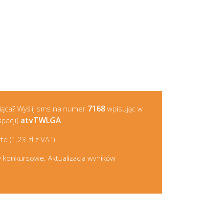
7168
iąca? Wyślij sms na numer
wpisując w
atvTWLGA
spacji)
o (1,23 zł z VAT).
 konkursowe. Aktualizacja wyników