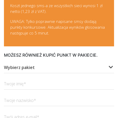
Koszt jednego sms-a ze wszystkich sieci wynosi 1 zł
netto (1,23 zł z VAT).
UWAGA: Tylko poprawnie napisane smsy dodają
punkty konkursowe. Aktualizacja wyników głosowania
następuje co 5 minut.
MOŻESZ RÓWNIEŻ KUPIĆ PUNKT W PAKIECIE.
Wybierz pakiet