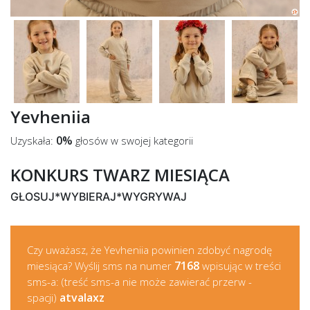
Yevheniia
0%
Uzyskała:
głosów w swojej kategorii
KONKURS TWARZ MIESIĄCA
GŁOSUJ*WYBIERAJ*WYGRYWAJ
Czy uważasz, że Yevheniia powinien zdobyć nagrodę
7168
miesiąca? Wyślij sms na numer
wpisując w treści
sms-a: (treść sms-a nie może zawierać przerw -
atvalaxz
spacji)