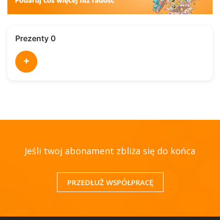
Prezenty 0
+
Jeśli twoj abonament zbliża się do końca
PRZEDŁUŻ WSPÓŁPRACĘ